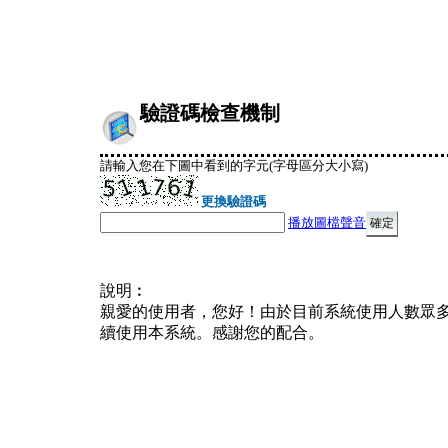
驗證碼檢查機制
請輸入您在下圖中看到的字元(字母區分大小寫)
更換驗證碼
播放圖檔聲音
說明︰
親愛的使用者，您好！由於目前系統使用人數眾
續使用本系統。感謝您的配合。