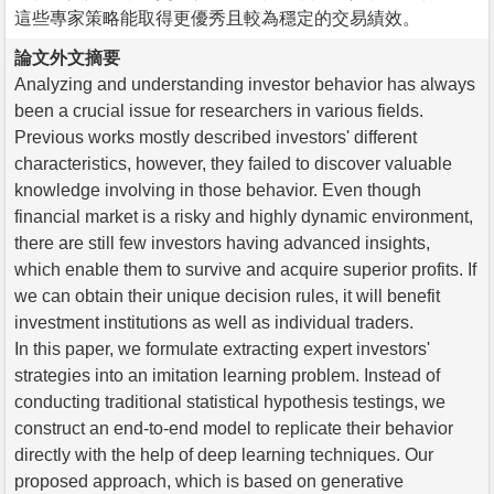
這些專家策略能取得更優秀且較為穩定的交易績效。
論文外文摘要
Analyzing and understanding investor behavior has always
been a crucial issue for researchers in various fields.
Previous works mostly described investors' different
characteristics, however, they failed to discover valuable
knowledge involving in those behavior. Even though
financial market is a risky and highly dynamic environment,
there are still few investors having advanced insights,
which enable them to survive and acquire superior profits. If
we can obtain their unique decision rules, it will benefit
investment institutions as well as individual traders.
In this paper, we formulate extracting expert investors'
strategies into an imitation learning problem. Instead of
conducting traditional statistical hypothesis testings, we
construct an end-to-end model to replicate their behavior
directly with the help of deep learning techniques. Our
proposed approach, which is based on generative