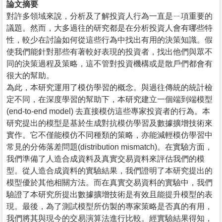
論文摘要
對許多領域來說，分析及了解投資人行為一直是ㄧ項重要的
議題。然而，大多過往的研究都是在分析投資人會有哪些特
性，較少在討論如何從這些行為中找出有用的決策知識。假
使我們能針對那些有著較好表現的投資者，找出他們與眾不
同的決策過程及策略，這不管對投資機構或是散戶們都會有
很大的幫助。
為此，本研究運用了模仿學習的概念。與過往傳統的統計檢
定不同，在深度學習的幫助下，本研究建立一個端到端模型
(end-to-end model) 去直接模仿這些專家投資者的行為。本
研究提出的模型是基於生成對抗模仿學習及數據擴增技術來
實作。它不僅能模仿不同種類的策略，亦能減輕模仿學習中
常見的分佈落差問題(distribution mismatch)。在實驗方面，
我們準備了人造合成資料及真實交易資料來評估我們的模
型。從人造合成資料的實驗結果，我們證明了本研究提出的
模型優於其他相關方法。而在真實交易資料的實驗中，我們
驗證了本研究所提出數據擴增技術是有效且能提升模型的表
現。最後，為了測試模型所仿製的專家策略是否真的有用，
我們將其與現今的交易演算法進行比較。經實驗結果得知，