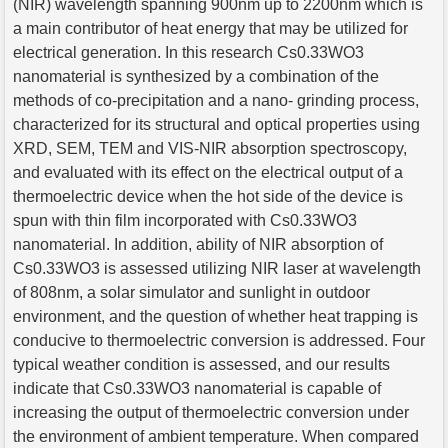
(NIR) wavelength spanning 900nm up to 2200nm which is
a main contributor of heat energy that may be utilized for
electrical generation. In this research Cs0.33WO3
nanomaterial is synthesized by a combination of the
methods of co-precipitation and a nano- grinding process,
characterized for its structural and optical properties using
XRD, SEM, TEM and VIS-NIR absorption spectroscopy,
and evaluated with its effect on the electrical output of a
thermoelectric device when the hot side of the device is
spun with thin film incorporated with Cs0.33WO3
nanomaterial. In addition, ability of NIR absorption of
Cs0.33WO3 is assessed utilizing NIR laser at wavelength
of 808nm, a solar simulator and sunlight in outdoor
environment, and the question of whether heat trapping is
conducive to thermoelectric conversion is addressed. Four
typical weather condition is assessed, and our results
indicate that Cs0.33WO3 nanomaterial is capable of
increasing the output of thermoelectric conversion under
the environment of ambient temperature. When compared