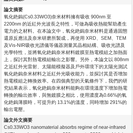
論文摘要
氧化銫鎢(Cs0.33WO3)奈米材料擁有吸收 900nm 至
2200nm 的近紅外光波長之特性，可做為吸收熱能幫助產生
電力的之材料。在本論文中，氧化銫鎢奈米材料是通過固態
還原反應法及奈米研磨所製成，再使用 XRD、SEM、TEM
及Vis-NIR吸收光譜儀等儀器測量其晶相結構、吸收光譜及
光學特性，並將氧化銫鎢奈米材料鍍膜至熱電模組之加熱面
上，探討其對熱電模組輸出之影響。另外，本論文以 808nm
之近紅外光雷射、太陽能模擬器及戶外環境下的太陽光測試
氧化銫鎢奈米材料之近紅外光吸收能力，並探討其是否增加
熱電模組之轉換效率。在四個典型的天氣條件下，我們的研
究結果表示，氧化銫鎢奈米材料能夠在環境溫度下增加熱電
轉換的輸出效率，與無鍍膜之相比，使用濃度為0.66%的氧
化銫鎢薄膜時，可提升約 13.1%的溫度，同時增加 291%的
輸出電壓。
論文外文摘要
Cs0.33WO3 nanomaterial absorbs regime of near-infrared