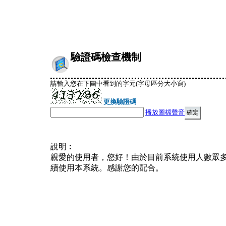
驗證碼檢查機制
請輸入您在下圖中看到的字元(字母區分大小寫)
更換驗證碼
播放圖檔聲音
說明︰
親愛的使用者，您好！由於目前系統使用人數眾
續使用本系統。感謝您的配合。