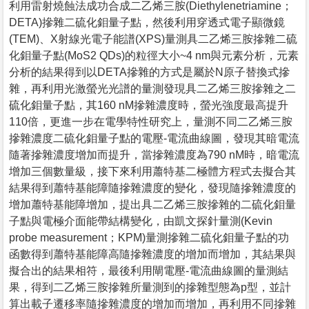
利用雷射燒蝕法成功合成二乙烯三胺(Diethylenetriamine；
DETA)摻雜二硫化鉬量子點，然後利用穿透式電子顯微鏡
(TEM)、X射線光電子能譜(XPS)量測具二乙烯三胺摻雜二硫
化鉬量子點(MoS2 QDs)的粒徑大小~4 nm與元素分析，元素
分析的結果得到以DETA摻雜的方式是屬於N原子替換式摻
雜，再利用光激螢光光譜的量測發現具二乙烯三胺摻雜之二
硫化鉬量子點，其160 nM摻雜濃度時，螢光強度最高提升
110倍，更進一步在電學特性研究上，量測不同二乙烯三胺
摻雜濃度二硫化鉬量子點的電壓-電流曲線圖，發現其暗電流
隨著摻雜濃度增加而提升，當摻雜濃度為790 nM時，暗電流
增加三個數量級，接下來利用蕭特基二極體方程式去擬合其
結果得到蕭特基能障隨摻雜濃度的變化，發現隨摻雜濃度的
增加蕭特基能障增加，提出具二乙烯三胺摻雜的二硫化鉬量
子點與電極介面能帶結構變化，由凱文探針量測(Kevin
probe measurement；KPM)量測摻雜二硫化鉬量子點的功
函數得到蕭特基能障高隨摻雜濃度的增加而增加，其結果與
擬合出的結果相符，最後利用閘電壓-電流曲線圖的量測結
果，得到二乙烯三胺摻雜所量測到的摻雜型態為p型，並計
算出載子遷移率隨摻雜濃度的增加而增加，再利用不同摻雜