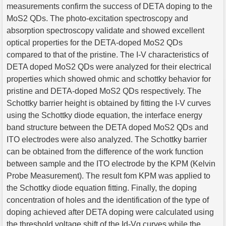
measurements confirm the success of DETA doping to the
MoS2 QDs. The photo-excitation spectroscopy and
absorption spectroscopy validate and showed excellent
optical properties for the DETA-doped MoS2 QDs
compared to that of the pristine. The I-V characteristics of
DETA doped MoS2 QDs were analyzed for their electrical
properties which showed ohmic and schottky behavior for
pristine and DETA-doped MoS2 QDs respectively. The
Schottky barrier height is obtained by fitting the I-V curves
using the Schottky diode equation, the interface energy
band structure between the DETA doped MoS2 QDs and
ITO electrodes were also analyzed. The Schottky barrier
can be obtained from the difference of the work function
between sample and the ITO electrode by the KPM (Kelvin
Probe Measurement). The result fom KPM was applied to
the Schottky diode equation fitting. Finally, the doping
concentration of holes and the identification of the type of
doping achieved after DETA doping were calculated using
the threshold voltage shift of the Id-Vg curves while the