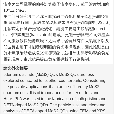
濃度之臨界電壓的偏移計算載子濃度變化，載子濃度增加約
10^12 cm-2。
第二部分研究具二乙烯三胺摻雜二硫化鉬量子點照光前後電
壓-電流曲線圖，其結果發現其結果具有負光電導的行為。利
用冪式定律擬合光電流變化，猜測主要是由缺陷態(defect
state)或陷阱態(trap state)所造成。更進一步比較不同氣體與
不同激發波長光源環境下之結果，發現只有在大氣底下以及
低波長雷射下才能發現明顯的負光電導現象，因此推測是由
於水氣吸附所造成負光電導現象，並排除由熱所影響的負光
電到現象，由此結果提出負光電導載子行為機制。
論文外文摘要
bdenum disulfide (MoS2) QDs MoS2 QDs are less
explored compared to its other counterparts. Considering
the possible applications that can be offered by MoS2
quantum dots, It is of importance to further understand it.
Here, PLA was used in the fabrication of both pristine and
DETA-doped MoS2 QDs. The particle size and elemental
analysis of DETA doped MoS2 QDs using TEM and XPS