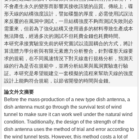
不會產生永久的變形而影響其接收訊號的品質。傳統上，碟
形天線的結構強度設計，譬如碟盤的厚度，必需使用試誤法
來反覆的在風洞中測試，一旦結構強度不夠而測試失敗則必
需重來，但若為了強化結構又使用過多的材料導致生產成本
無法降低，經過多次的測試不但耗費金錢也耗費時間。
本研究承接實驗室先前的研究嘗試以流固耦合的方式，將計
算流體力學分析與有限元素應力分析整合，針對碟形天線要
求的規範，在不同風速情況下對天線進行規格分析，預測天
線的行為是否在規範中，並將分析結果與風洞實驗進行驗
証。本研究是希望能建立一套模擬的流程來幫助天線的強度
設計上能夠符合規範，以節省開發的時間與金錢。
論文外文摘要
Before the mass-production of a new type dish antenna, a
dish antenna must go through the survival test of wind
tunnel to make sure it can work well under the natural wind
condition. Traditionally, the design of the strength of the
dish antenna uses the method of trial and error according to
the wind tunnel tests. However, this method costs a lot of