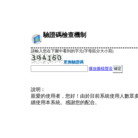
驗證碼檢查機制
請輸入您在下圖中看到的字元(字母區分大小寫)
更換驗證碼
播放圖檔聲音
說明︰
親愛的使用者，您好！由於目前系統使用人數眾
續使用本系統。感謝您的配合。