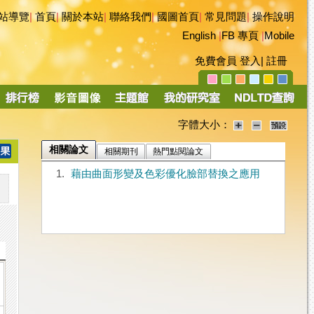
站導覽
|
首頁
|
關於本站
|
聯絡我們
|
國圖首頁
|
常見問題
|
操作說明
English
|
FB 專頁
|
Mobile
免費會員
登入
|
註冊
字體大小：
相關論文
相關期刊
熱門點閱論文
1.
藉由曲面形變及色彩優化臉部替換之應用