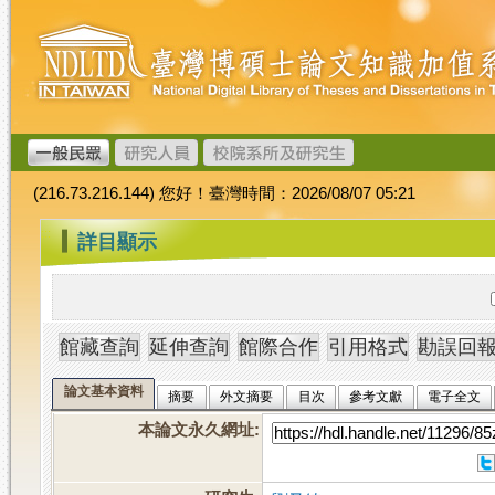
跳
臺
到
灣
主
博
要
碩
內
士
容
論
文
(216.73.216.144) 您好！臺灣時間：2026/08/07 05:21
加
值
:::
詳目顯示
系
統
論文基本資料
摘要
外文摘要
目次
參考文獻
電子全文
本論文永久網址
: