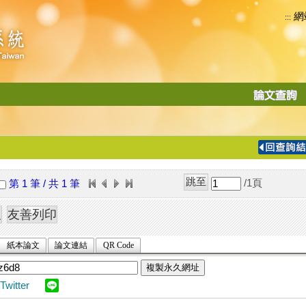
網
:::
功
能
切
換
導
覽
/1
頁
第 1 筆 / 共 1 筆
列
紙本論文
論文連結
QR Code
複製永久網址
Twitter