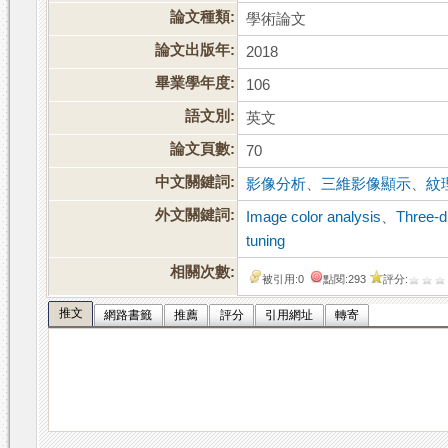
論文種類:
學術論文
論文出版年:
2018
畢業學年度:
106
語文別:
英文
論文頁數:
70
中文關鍵詞:
影像分析
、
三維影像顯示
、
紋
外文關鍵詞:
Image color analysis
、
Three-d
tuning
相關次數:
被引用:0
點閱:293
評分:
推文
網路書籤
推薦
評分
引用網址
轉寄