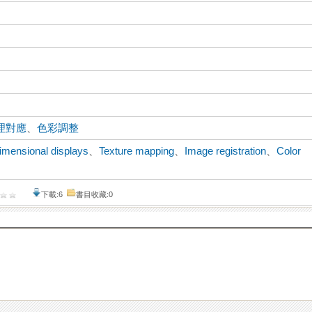
理對應
、
色彩調整
imensional displays
、
Texture mapping
、
Image registration
、
Color
下載:6
書目收藏:0