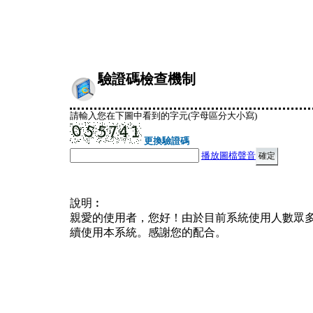
驗證碼檢查機制
請輸入您在下圖中看到的字元(字母區分大小寫)
更換驗證碼
播放圖檔聲音
說明︰
親愛的使用者，您好！由於目前系統使用人數眾
續使用本系統。感謝您的配合。