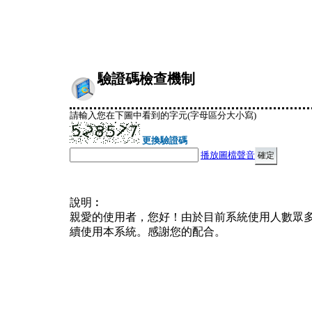
驗證碼檢查機制
請輸入您在下圖中看到的字元(字母區分大小寫)
更換驗證碼
播放圖檔聲音
說明︰
親愛的使用者，您好！由於目前系統使用人數眾
續使用本系統。感謝您的配合。