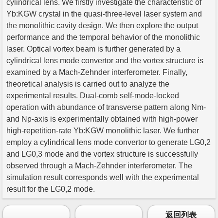
cylindrical lens. We firstly investigate the characteristic of
Yb:KGW crystal in the quasi-three-level laser system and
the monolithic cavity design. We then explore the output
performance and the temporal behavior of the monolithic
laser. Optical vortex beam is further generated by a
cylindrical lens mode convertor and the vortex structure is
examined by a Mach-Zehnder interferometer. Finally,
theoretical analysis is carried out to analyze the
experimental results. Dual-comb self-mode-locked
operation with abundance of transverse pattern along Nm-
and Np-axis is experimentally obtained with high-power
high-repetition-rate Yb:KGW monolithic laser. We further
employ a cylindrical lens mode convertor to generate LG0,2
and LG0,3 mode and the vortex structure is successfully
observed through a Mach-Zehnder interferometer. The
simulation result corresponds well with the experimental
result for the LG0,2 mode.
返回列表