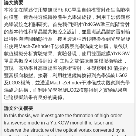
論文摘要
本論文在闡述使用雙鍍膜Yb:KG單晶自鎖模雷射產生高階橫
向模態，透過柱透鏡轉換產生光學渦旋後，利用干涉儀觀察
光學渦旋之相關研究。首先我們探討Yb:KGW準三能階雷射
的基本特性和單晶體共振腔之設計，並量測該晶體的雷射輸
出特性與時間動態行為，接著透過柱透鏡轉換得到光學渦旋
並使用Mach-Zehnder干涉儀觀察光學渦旋之結構，最後以
數值模擬分析實驗結果。實驗發現，使用雙面鍍膜Yb:KGW
單晶共振腔可以得到沿 和 主軸之雙偏振自鎖模脈衝輸出，
實現一高功率且高重複率的脈衝雷射，並觀察到 和 偏振的
豐富橫向模態。接著，利用柱透鏡轉換得到光學渦旋LG02
及LG03模態，並透過Mach-Zehnder干涉儀成功觀察到光學
渦旋之結構，而利用光學渦旋LG02模態得到之實驗結果與
理論模擬結果有良好的關係。
論文外文摘要
In this thesis, we investigate the formation of high-order
transverse mode in a Yb:KGW monolithic laser and
observe the structure of the optical vortex converted by a