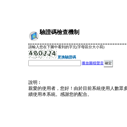
驗證碼檢查機制
請輸入您在下圖中看到的字元(字母區分大小寫)
更換驗證碼
播放圖檔聲音
說明︰
親愛的使用者，您好！由於目前系統使用人數眾
續使用本系統。感謝您的配合。