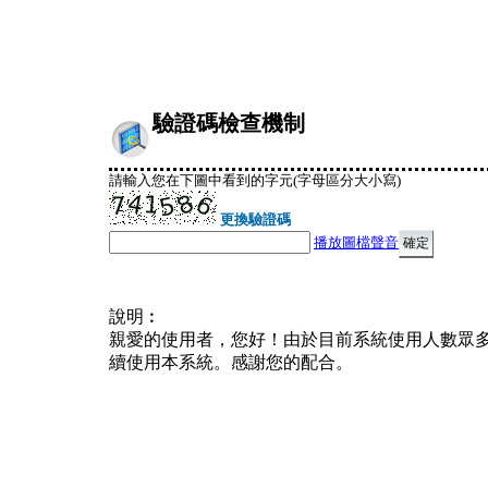
驗證碼檢查機制
請輸入您在下圖中看到的字元(字母區分大小寫)
更換驗證碼
播放圖檔聲音
說明︰
親愛的使用者，您好！由於目前系統使用人數眾
續使用本系統。感謝您的配合。