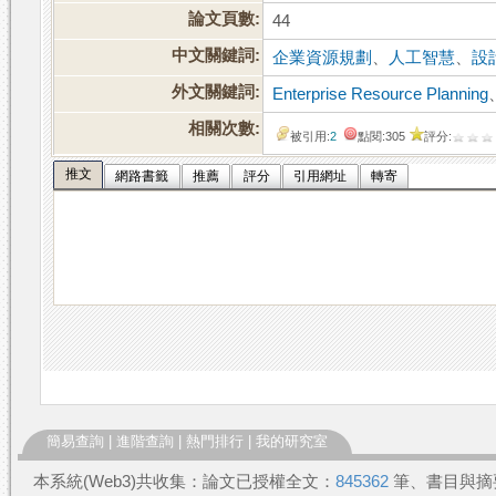
論文頁數:
44
中文關鍵詞:
企業資源規劃
、
人工智慧
、
設
外文關鍵詞:
Enterprise Resource Planning
相關次數:
被引用:
2
點閱:305
評分:
推文
網路書籤
推薦
評分
引用網址
轉寄
簡易查詢
|
進階查詢
|
熱門排行
|
我的研究室
本系統(Web3)共收集：論文已授權全文：
845362
筆、書目與摘