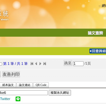
網
:::
功
能
切
換
導
覽
/1
頁
第 1 筆 / 共 1 筆
列
紙本論文
論文連結
QR Code
複製永久網址
Twitter