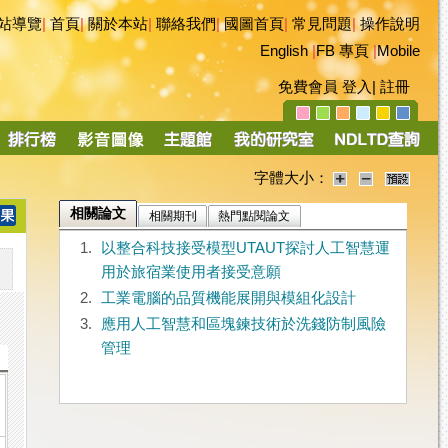
站導覽
|
首頁
|
關於本站
|
聯絡我們
|
國圖首頁
|
常見問題
|
操作說明
English
|
FB 專頁
|
Mobile
免費會員
登入
|
註冊
字體大小：
相關論文
相關期刊
熱門點閱論文
1.
以整合科技接受模型UTAUT探討人工智慧運
用於旅宿業使用者接受意願
2.
工業電腦的品質機能展開與模組化設計
3.
應用人工智慧和區塊鍊技術於洗錢防制風險
管理