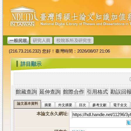
跳
臺
到
灣
主
博
要
碩
內
士
容
論
文
(216.73.216.232) 您好！臺灣時間：2026/08/07 21:06
加
值
:::
詳目顯示
系
統
論文基本資料
摘要
外文摘要
目次
參考文獻
電子全文
本論文永久網址
: