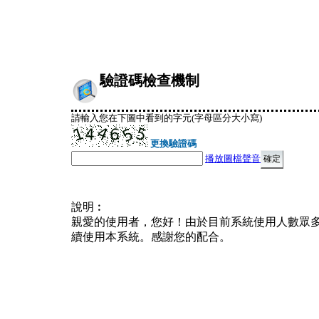
驗證碼檢查機制
請輸入您在下圖中看到的字元(字母區分大小寫)
更換驗證碼
播放圖檔聲音
說明︰
親愛的使用者，您好！由於目前系統使用人數眾
續使用本系統。感謝您的配合。