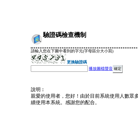
驗證碼檢查機制
請輸入您在下圖中看到的字元(字母區分大小寫)
更換驗證碼
播放圖檔聲音
說明︰
親愛的使用者，您好！由於目前系統使用人數眾
續使用本系統。感謝您的配合。