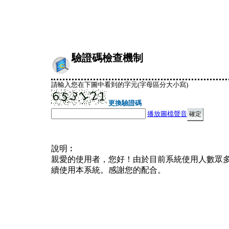
驗證碼檢查機制
請輸入您在下圖中看到的字元(字母區分大小寫)
更換驗證碼
播放圖檔聲音
說明︰
親愛的使用者，您好！由於目前系統使用人數眾
續使用本系統。感謝您的配合。