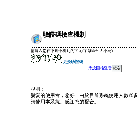
驗證碼檢查機制
請輸入您在下圖中看到的字元(字母區分大小寫)
更換驗證碼
播放圖檔聲音
說明︰
親愛的使用者，您好！由於目前系統使用人數眾
續使用本系統。感謝您的配合。