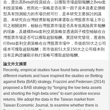
合，賣出高Beta的投資組合」以獲取市場超額報酬之Beta套
利投資策略，然而此一策略是否在單一因子資本資產定價模
型具有預測能力的市場仍然可行，是本研究主要探討的議
題。本研究自台灣經濟新報資料庫選取台灣股票市場上市公
司之相關資料，檢驗台灣股票市場是否具有低風險異常報酬
的現象，及建構Beta套利交易策略並透過因子模型檢驗在台
灣股票市場是否可以獲取超額報酬。實證研究發現，透過執
行Beta套利交易策略在台灣股票市場中，市值前50大之公司
樣本可獲取超額報酬；而市值前51大至150大之公司樣本則
沒有足夠證據顯示執行策略可獲取超額報酬。
論文外文摘要
Recently, empirical studies have found beta anomaly from
different markets and have inspired the studies on Betting
against Beta (BAB) strategy. Frazzini and Pedersen (2014)
proposed a BAB strategy by “longing the low-beta assets
and shorting the high-beta ones” to earn positive excess
returns. We adopt the data in the Taiwan market from
Taiwan Economic Journal, to examine whether there is