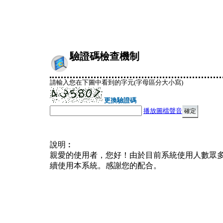
驗證碼檢查機制
請輸入您在下圖中看到的字元(字母區分大小寫)
更換驗證碼
播放圖檔聲音
說明︰
親愛的使用者，您好！由於目前系統使用人數眾
續使用本系統。感謝您的配合。