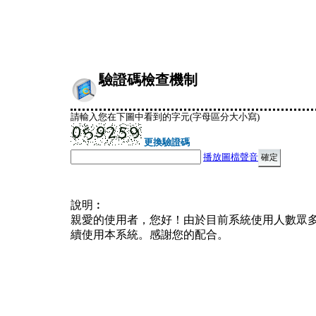
驗證碼檢查機制
請輸入您在下圖中看到的字元(字母區分大小寫)
更換驗證碼
播放圖檔聲音
說明︰
親愛的使用者，您好！由於目前系統使用人數眾
續使用本系統。感謝您的配合。