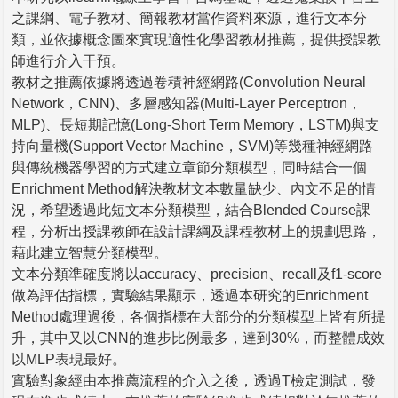
之課綱、電子教材、簡報教材當作資料來源，進行文本分
類，並依據概念圖來實現適性化學習教材推薦，提供授課教
師進行介入干預。
教材之推薦依據將透過卷積神經網路(Convolution Neural
Network，CNN)、多層感知器(Multi-Layer Perceptron，
MLP)、長短期記憶(Long-Short Term Memory，LSTM)與支
持向量機(Support Vector Machine，SVM)等幾種神經網路
與傳統機器學習的方式建立章節分類模型，同時結合一個
Enrichment Method解決教材文本數量缺少、內文不足的情
況，希望透過此短文本分類模型，結合Blended Course課
程，分析出授課教師在設計課綱及課程教材上的規劃思路，
藉此建立智慧分類模型。
文本分類準確度將以accuracy、precision、recall及f1-score
做為評估指標，實驗結果顯示，透過本研究的Enrichment
Method處理過後，各個指標在大部分的分類模型上皆有所提
升，其中又以CNN的進步比例最多，達到30%，而整體成效
以MLP表現最好。
實驗對象經由本推薦流程的介入之後，透過T檢定測試，發