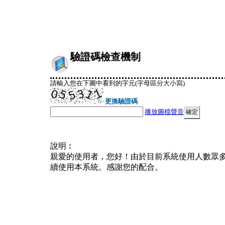
驗證碼檢查機制
請輸入您在下圖中看到的字元(字母區分大小寫)
更換驗證碼
播放圖檔聲音
說明︰
親愛的使用者，您好！由於目前系統使用人數眾
續使用本系統。感謝您的配合。