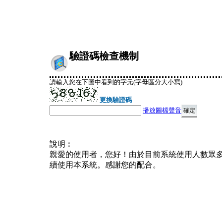
驗證碼檢查機制
請輸入您在下圖中看到的字元(字母區分大小寫)
更換驗證碼
播放圖檔聲音
說明︰
親愛的使用者，您好！由於目前系統使用人數眾
續使用本系統。感謝您的配合。