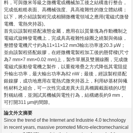
料，可與微米等級之微機電或機械加工後之結構進行整合，
完成低粗糙表面、高機械強度、具高複雜性的微立體結構；
以下，將介紹該製程完成相關微機電領域之應用(電磁式微發
電機、電熱夾持器)。
首先以該製程搭配液態金屬，應用在以質量塊為作動機制之
電磁式旋轉發電機上，完成具高複雜性線圈之繞製與佈線，
整體發電機尺寸約為11×11×12 mm3輸出功率達20.3 μW；
並由該製程搭配銀膠，在經微機電製程加工後的懸臂樑(尺寸
為7 mm×7 mm×0.02 mm)上，製作單層及雙層線圈，完成微
電磁式振動發電機之製作，以重複堆疊之方式降低其電阻提
升輸出功率，最大輸出功率為82 nW；最後，經該製程搭配
銀鎳膠，成功地應用在電熱式微夾持器上，利用矽基材與犧
牲材料之組合，可一次性完成差異大且具橢圓截面積的U型
對稱結構，並測試其機械與電性行為，結構總長約9 mm，
可打開311 μm的間隙。
論文外文摘要
Since the trend of the Internet and Industrie 4.0 technology
in recent years, massive promoted Micro-electromechanical