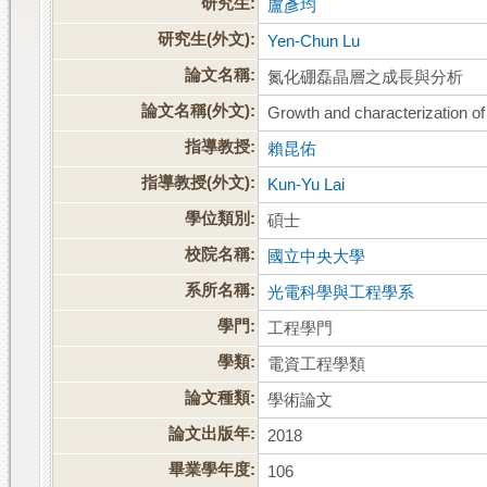
研究生:
盧彥均
研究生(外文):
Yen-Chun Lu
論文名稱:
氮化硼磊晶層之成長與分析
論文名稱(外文):
Growth and characterization of 
指導教授:
賴昆佑
指導教授(外文):
Kun-Yu Lai
學位類別:
碩士
校院名稱:
國立中央大學
系所名稱:
光電科學與工程學系
學門:
工程學門
學類:
電資工程學類
論文種類:
學術論文
論文出版年:
2018
畢業學年度:
106