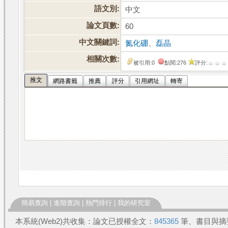
語文別:
中文
論文頁數:
60
中文關鍵詞:
氮化硼
、
磊晶
相關次數:
被引用:0
點閱:276
評分:
推文
網路書籤
推薦
評分
引用網址
轉寄
簡易查詢
|
進階查詢
|
熱門排行
|
我的研究室
本系統(Web2)共收集：論文已授權全文：
845365
筆、書目與摘