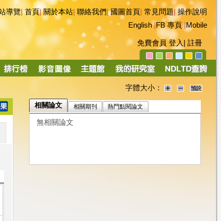
站導覽
|
首頁
|
關於本站
|
聯絡我們
|
國圖首頁
|
常見問題
|
操作說明
English
|
FB 專頁
|
Mobile
免費會員
登入
|
註冊
字體大小：
相關論文
相關期刊
熱門點閱論文
無相關論文