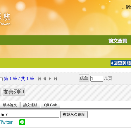
網
:::
功
能
切
換
導
覽
/1
頁
第 1 筆 / 共 1 筆
列
紙本論文
論文連結
QR Code
複製永久網址
Twitter