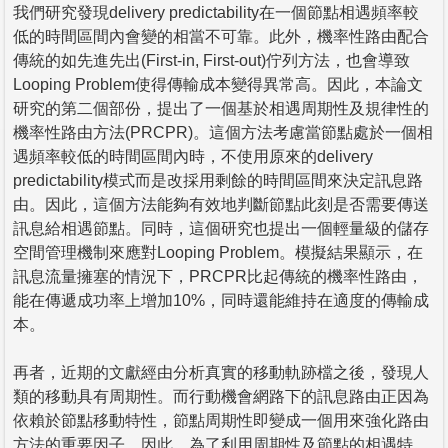
我們研究發現delivery predictability在一個節點相遇頻率較
低的時間區間內會變的相當不可靠。此外，機率性路由配合
傳統的如先進先出(First-in, First-out)佇列方法，也會導致
Looping Problem使得傳輸成本變得異常高。因此，本論文
研究的第二個部份，提出了一個基於相遇周期性及規律性的
機率性路由方法(PRCPR)。這個方法考慮當節點處於一個相
遇頻率較低的時間區間內時，不使用原來的delivery
predictability模式而是改採用剩餘的時間區間來決定訊息路
由。因此，這個方法能夠有效地判斷節點此刻是否需要傳送
訊息給相遇節點。同時，這個研究也提出一個輕量級的儲存
空間管理機制來應對Looping Problem。模擬結果顯示，在
訊息流量擁塞的情況下，PRCPR比起傳統的機率性路由，
能在傳遞成功率上增加10%，同時還能維持在適度的傳輸成
本。
再者，近期的文獻經由分析真實的移動軌跡檔之後，發現人
類的移動具有周期性。而行動機會網路下的訊息路由正因為
依賴於節點移動特性，節點周期性即變成一個用來強化路由
方法的重要因子。因此，為了利用周期性及節點的相遇特