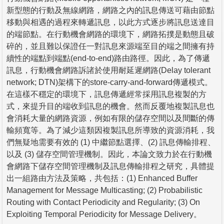
新型態的行動及無線網路，網路之內的訊息傳送可藉由節點
移動與相遇的過程來轉遞訊息，以此方式逐步將訊息送達目
的端節點。在行動機會網路的環境下，網路拓撲是動態且破
碎的，並且難以保證任一對訊息來源端至目的端之間擁有持
續性的端點到端點(end-to-end)路由路徑。因此，為了傳遞
訊息，行動機會網路訴諸於使用耐延遲網路(Delay tolerant
network; DTN)架構下的store-carry-and-forward傳遞模式。
在這樣不穩定的環境下，訊息傳遞經常採用訊息複製的方
式，來提升目的端收到訊息的機會。然而反覆地複製訊息也
會消耗大量的網路資源，例如有限的儲存空間以及間斷的傳
輸頻寬等。為了減少這類因複製訊息所導致的資源消耗，我
們無疑地需要有效的 (1) 中繼節點選擇、(2) 訊息傳輸排程、
以及 (3) 儲存空間管理機制。因此，本論文致力於在行動機
會網路下儲存空間管理機制及訊息傳輸排程之研究，具體提
出一組路由方法及策略，共包括：(1) Enhanced Buffer
Management for Message Multicasting; (2) Probabilistic
Routing with Contact Periodicity and Regularity; (3) On
Exploiting Temporal Periodicity for Message Delivery。