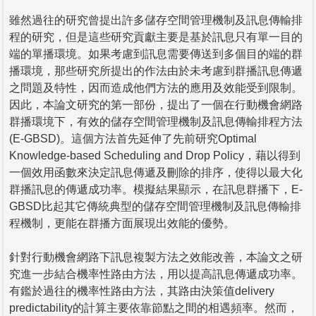
雖然過往的研究曾提出許多儲存空間管理機制及訊息傳輸排
程的研究，但是這些研究貢獻主要是基於訊息只有單一目的
端的單播環境。如果考慮到訊息需要傳送到多個目的端的群
播環境，那些研究所提出的作法由於未考慮到群播訊息傳遞
之問題及特性，因而造成他們方法的應用及效能受到限制。
因此，本論文研究的第一部份，提出了一個在行動機會網路
群播環境下，有效的儲存空間管理機制及訊息傳輸排程方法
(E-GBSD)。這個方法首先延伸了先前研究Optimal
Knowledge-based Scheduling and Drop Policy，藉以得到
一個效用函數來決定訊息傳遞及刪除的排序，使得以最大化
群播訊息的傳遞成功率。模擬結果顯示，在訊息群播下，E-
GBSD比起其它傳統典型的儲存空間管理機制及訊息傳輸排
程機制，更能在群播方面展現出效能的優勢。
針對行動機會網路下訊息複製方法之效能改善，本論文之研
究進一步結合機率性路由方法，用以提高訊息傳遞成功率。
有鑑於過往的機率性路由方法，其路由決策值delivery
predictability的計算主要依靠節點之間的相遇頻率。然而，