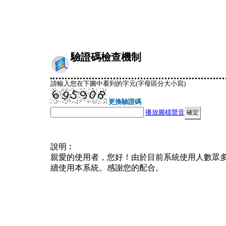
驗證碼檢查機制
請輸入您在下圖中看到的字元(字母區分大小寫)
更換驗證碼
播放圖檔聲音
說明︰
親愛的使用者，您好！由於目前系統使用人數眾
續使用本系統。感謝您的配合。