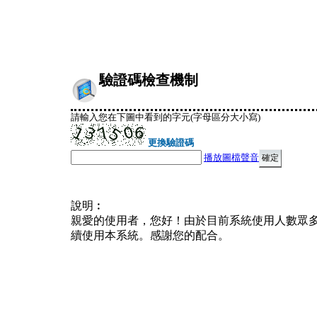
驗證碼檢查機制
請輸入您在下圖中看到的字元(字母區分大小寫)
更換驗證碼
播放圖檔聲音
說明︰
親愛的使用者，您好！由於目前系統使用人數眾
續使用本系統。感謝您的配合。