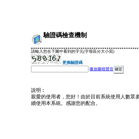
驗證碼檢查機制
請輸入您在下圖中看到的字元(字母區分大小寫)
更換驗證碼
播放圖檔聲音
說明︰
親愛的使用者，您好！由於目前系統使用人數眾
續使用本系統。感謝您的配合。