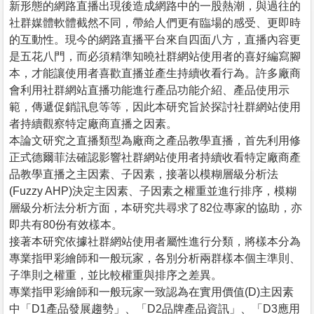
新形態的網路直播出現後造成網路中的一股熱潮，與過往的
社群媒體軟體截然不同，帶給人們更有臨場的感受、更即時
的互動性。現今的網路直播平台來自四面八方，直播內容更
是五花八門，而必須精準知曉社群網站使用者的喜好編寫腳
本，才能讓使用者喜歡直播並產生持續收看行為。許多廠商
會利用社群網站直播功能進行產品功能介紹、產品使用示
範，傳遞促銷訊息等等，因此本研究旨於探討社群網站使用
者持續觀察特定廠商直播之因素。
本論文研究之直播類型為廠商之產品教學直播，首先利用修
正式德爾菲法確認影響社群網站使用者持續收看特定廠商產
品教學直播之主因素、子因素，接著以模糊層級分析法
(Fuzzy AHP)決定主因素、子因素之權重並進行排序，模糊
層級分析法分析方面，本研究共尋求了82位專家的協助，亦
即共有80份有效樣本。
接著本研究依據社群網站使用者屬性進行分類，將樣本分為
專業指甲彩繪師和一般玩家，各別分析兩群樣本個主準則、
子準則之權重，並比較權重與排序之差異。
專業指甲彩繪師和一般玩家一致認為在實用價值(D)主因素
中「D1產品發展趨勢」、「D2品牌產品資訊」、「D3應用