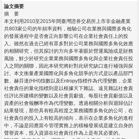
論文摘要
摘 要
本文利用2010至2015年間臺灣證券交易所上市非金融產業
共803家公司的年頻率資料，檢驗公司在業務與國際多角化
的發展過程中是否會正向影響公司在企業社會責任上的投
入。雖然在過去已經有眾多對於公司業務與國際多角化效應
的相關研究，但其探討的方向多半著眼於營運風險或是財務
風險，鮮少於研究企業業務與國際多角化與企業社會責任投
入之間的關聯，因此本研究將針對此研究缺口進行補強與探
討。本文衡量產業國際化與多角化競爭的方式是以產品部門
數、赫芬達(HHI)指數以及Entropy指標作為代理變數，企業
社會責任的量化指標則是以根據天下雜誌、遠見雜誌社會責
任評比所建構的變數以及社會貢獻值、每股社會貢獻值以及
資產的社會報酬率作為代理變數。透過相關分析與迴歸估計
結果發現，那些具有較高程度之業務國際多角化的公司，在
社會責任的投入上有較高的傾向，表示在企業多角化的進程
中，不論是回應當今管理實務上的積極發展或是建立自身的
聲譽資本，投入資源在社會責任作為上是有其必要的。