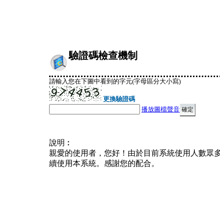
驗證碼檢查機制
請輸入您在下圖中看到的字元(字母區分大小寫)
更換驗證碼
播放圖檔聲音
說明︰
親愛的使用者，您好！由於目前系統使用人數眾
續使用本系統。感謝您的配合。