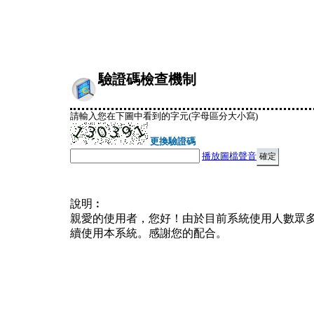
驗證碼檢查機制
請輸入您在下圖中看到的字元(字母區分大小寫)
更換驗證碼
播放圖檔聲音
說明︰
親愛的使用者，您好！由於目前系統使用人數眾
續使用本系統。感謝您的配合。