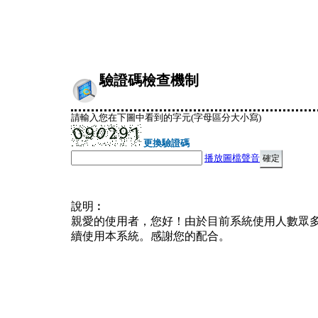
驗證碼檢查機制
請輸入您在下圖中看到的字元(字母區分大小寫)
更換驗證碼
播放圖檔聲音
說明︰
親愛的使用者，您好！由於目前系統使用人數眾
續使用本系統。感謝您的配合。