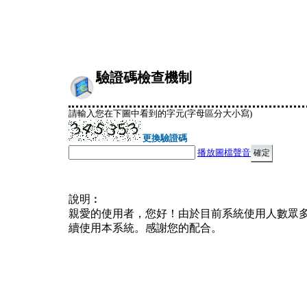
驗證碼檢查機制
請輸入您在下圖中看到的字元(字母區分大小寫)
更換驗證碼
播放圖檔聲音
說明︰
親愛的使用者，您好！由於目前系統使用人數眾
續使用本系統。感謝您的配合。