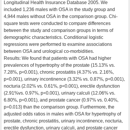
Longitudinal Health Insurance Database 2005. We
included 1,236 males with OSA in the study group and
4,944 males without OSA in the comparison group. Chi-
square tests were conducted to compare differences
between the study and comparison groups in terms of
demographic characteristics. Conditional logistic
regressions were performed to examine associations
between OSA and urological co-morbidities.
Results: We found that patients with OSA had higher
prevalences of hypertrophy of the prostate (15.13% vs.
7.28%, p<0.001), chronic prostatitis (4.37% vs. 2.16%,
p<0.001), urinary incontinence (3.32% vs. 0.87%, p<0.001),
nocturia (2.02% vs. 0.61%, p<0.001), erectile dysfunction
(2.91%vs. 0.97%, p<0.001), urinary calculi (12.06% vs.
6.80%, p<0.001), and prostate cancer (0.97% vs. 0.40%,
p=0.013) than the comparison group. Furthermore, the
adjusted odds ratios in males with OSA for hypertrophy of
prostate, chronic prostatitis, urinary incontinence, nocturia,
erectile dysfunction, urinary calculi, and prostate cancer