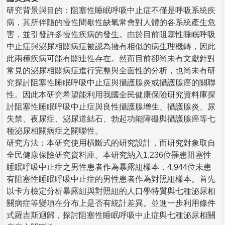
研究背景與目的：阻塞性睡眠呼吸中止症不僅是呼吸系統疾
病，其所伴隨的慢性間歇性缺氧常會對人體的各系統產生危
害，並引發許多慢性疾病的發生。由於目前阻塞性睡眠呼吸
中止症與泌尿相關病症被認為擁有相似的病生理機轉，因此
此兩種疾病可能有關連性存在。然而目前卻尚未有文獻針對
常見的泌尿相關病症進行完整與全面性的分析，也尚未有研
究探討阻塞性睡眠呼吸中止症與攝護腺炎或攝護腺癌的關聯
性。因此本研究希望能利用我國全民健康保險研究資料庫探
討阻塞性睡眠呼吸中止症與良性攝護腺增生、攝護腺炎、尿
失禁、夜尿症、泌尿道結石、勃起功能障礙與攝護腺癌等七
種泌尿相關病症之關聯性。
研究方法：本研究使用橫斷式的研究設計，而研究對象取自
全民健康保險研究資料庫。本研究納入1,236位罹患阻塞性
睡眠呼吸中止症之男性患者作為暴露組樣本，4,944位未患
有阻塞性睡眠呼吸中止症的男性患者作為對照組樣本。首先
以卡方檢定分析暴露組與對照組的人口學特質與七種泌尿相
關病症等變項在分布上是否有統計差異。並進一步利用條件
式羅吉斯迴歸，探討阻塞性睡眠呼吸中止症與七種泌尿相關