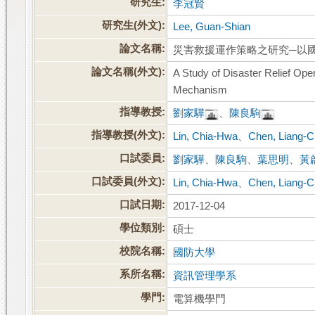
研究生:
李冠賢
研究生(外文):
Lee, Guan-Shian
論文名稱:
災害救援運作策略之研究─以
論文名稱(外文):
A Study of Disaster Relief O
Mechanism
指導教授:
劉家驊
、
陳良駒
指導教授(外文):
Lin, Chia-Hwa
、
Chen, Liang-
口試委員:
劉家驊
、
陳良駒
、
葉思明
、
黃
口試委員(外文):
Lin, Chia-Hwa
、
Chen, Liang-
口試日期:
2017-12-04
學位類別:
碩士
校院名稱:
國防大學
系所名稱:
資訊管理學系
學門:
電算機學門