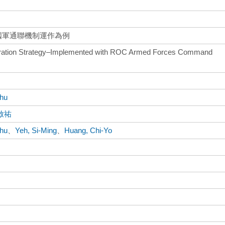
國軍通聯機制運作為例
peration Strategy–Implemented with ROC Armed Forces Command
Chu
啟祐
Chu
、
Yeh, Si-Ming
、
Huang, Chi-Yo