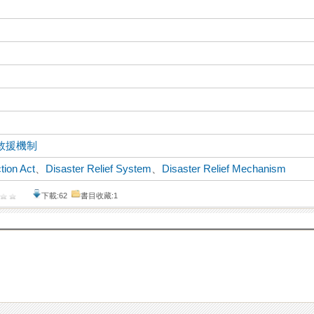
救援機制
tion Act
、
Disaster Relief System
、
Disaster Relief Mechanism
下載:62
書目收藏:1