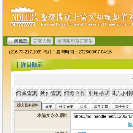
跳
臺
到
灣
主
博
要
碩
內
士
容
論
文
(216.73.217.106) 您好！臺灣時間：2026/08/07 04:16
加
值
:::
詳目顯示
系
統
論文基本資料
摘要
外文摘要
目次
參考文獻
電子全文
本論文永久網址
: