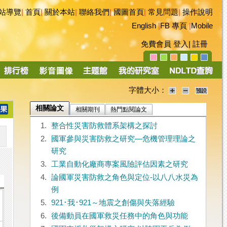
站導覽
|
首頁
|
關於本站
|
聯絡我們
|
國圖首頁
|
常見問題
|
操作說明
English
|
FB 專頁
|
Mobile
免費會員
登入
|
註冊
字體大小：
相關論文
相關期刊
熱門點閱論文
1.
整合性災害防救體系架構之探討
2.
國軍參與災害防救之研究―危機管理理論之
研究
3.
工業自動化廠商專案風險評估因素之研究
4.
論國軍災害防救之角色與定位-以八八水災為
例
5.
921･我･921～地震之創傷與失落經驗
6.
後備動員在國軍救災任務中的角色與功能