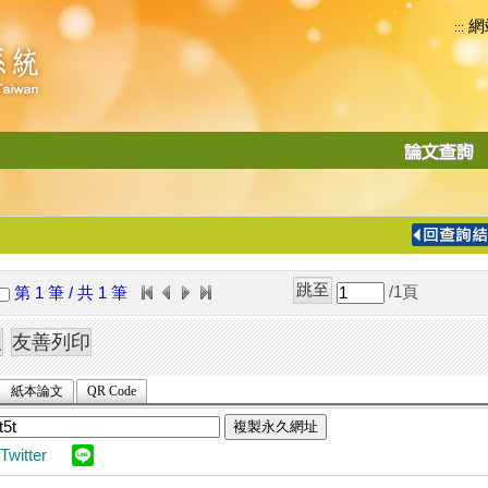
網
:::
功
能
切
換
導
覽
/1
頁
第 1 筆 / 共 1 筆
列
紙本論文
QR Code
複製永久網址
Twitter