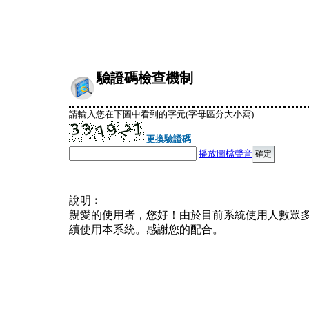
驗證碼檢查機制
請輸入您在下圖中看到的字元(字母區分大小寫)
更換驗證碼
播放圖檔聲音
說明︰
親愛的使用者，您好！由於目前系統使用人數眾
續使用本系統。感謝您的配合。