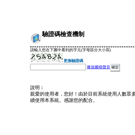
驗證碼檢查機制
請輸入您在下圖中看到的字元(字母區分大小寫)
更換驗證碼
播放圖檔聲音
說明︰
親愛的使用者，您好！由於目前系統使用人數眾
續使用本系統。感謝您的配合。