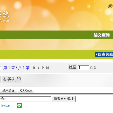
網
:::
功
能
切
換
導
覽
/1
頁
第 1 筆 / 共 1 筆
列
紙本論文
QR Code
複製永久網址
Twitter