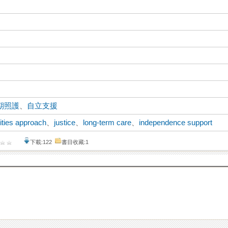
期照護
、
自立支援
lities approach
、
justice
、
long-term care
、
independence support
下載:122
書目收藏:1