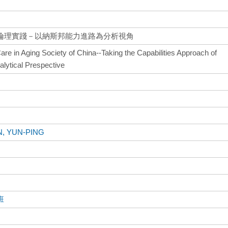
倫理實踐－以納斯邦能力進路為分析視角
are in Aging Society of China--Taking the Capabilities Approach of
lytical Prespective
, YUN-PING
班