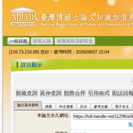
跳
臺
到
灣
主
博
要
碩
內
士
容
論
文
(216.73.216.89) 您好！臺灣時間：2026/08/07 22:04
加
值
:::
詳目顯示
系
統
論文基本資料
摘要
外文摘要
目次
參考文獻
電子全文
本論文永久網址
: