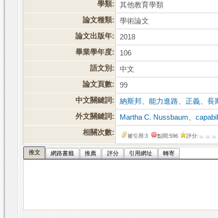
學類:
其他教育學類
論文種類:
學術論文
論文出版年:
2018
畢業學年度:
106
語文別:
中文
論文頁數:
99
中文關鍵詞:
納斯邦
、
能力進路
、
正義
、
長
外文關鍵詞:
Martha C. Nussbaum
、
capabi
相關次數:
被引用:
3
點閱:596
評分:
推文
網路書籤
推薦
評分
引用網址
轉寄