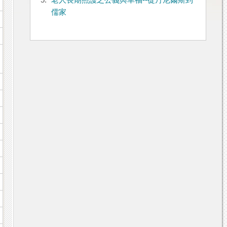
5.
老人長期照護之公義與幸福--從丹尼爾斯到
儒家