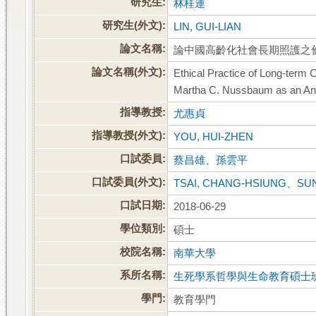
研究生:
林桂連
研究生(外文):
LIN, GUI-LIAN
論文名稱:
論中國高齡化社會長期照護之
論文名稱(外文):
Ethical Practice of Long-term C
Martha C. Nussbaum as an Ana
指導教授:
尤惠貞
指導教授(外文):
YOU, HUI-ZHEN
口試委員:
蔡昌雄
、
孫雲平
口試委員(外文):
TSAI, CHANG-HSIUNG
、
SUN
口試日期:
2018-06-29
學位類別:
碩士
校院名稱:
南華大學
系所名稱:
生死學系哲學與生命教育碩士
學門:
教育學門