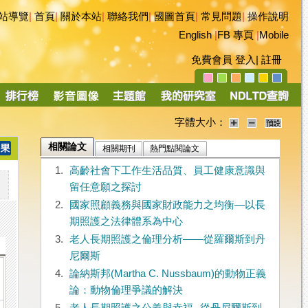
站導覽
|
首頁
|
關於本站
|
聯絡我們
|
國圖首頁
|
常見問題
|
操作說明
English
|
FB 專頁
|
Mobile
免費會員
登入
|
註冊
字體大小：
相關論文
相關期刊
熱門點閱論文
1.
高齡社會下工作生活品質、員工健康意識與
留任意願之探討
2.
國家照顧義務與國家財政能力之均衡—以長
期照護之法律體系為中心
3.
老人長期照護之倫理分析――從羅爾斯到丹
尼爾斯
4.
論納斯邦(Martha C. Nussbaum)的動物正義
論：動物倫理爭議的解決