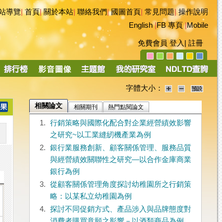
站導覽
|
首頁
|
關於本站
|
聯絡我們
|
國圖首頁
|
常見問題
|
操作說明
English
|
FB 專頁
|
Mobile
免費會員
登入
|
註冊
字體大小：
相關論文
相關期刊
熱門點閱論文
1.
行銷策略與國際化配合對企業經營績效影響
之研究~以工業縫紉機產業為例
2.
銀行業服務創新、顧客關係管理、服務品質
與經營績效關聯性之研究—以合作金庫商業
銀行為例
3.
從顧客關係管理角度探討幼稚園所之行銷策
略：以某私立幼稚園為例
4.
探討不同促銷方式、產品涉入與品牌態度對
消費者購買意願之影響－以酒類商品為例