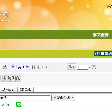
網
:::
功
能
切
換
導
覽
/1
頁
第 1 筆 / 共 1 筆
列
紙本論文
QR Code
複製永久網址
Twitter