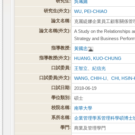
研究生:
吳珮嬌
研究生(外文):
WU, PEI-CHIAO
論文名稱:
克麗緹娜企業員工顧客關係管
論文名稱(外文):
A Study on the Relationships
Strategy and Business Perfor
指導教授:
黃國忠
指導教授(外文):
HUANG, KUO-CHUNG
口試委員:
王智立
、
紀信光
口試委員(外文):
WANG, CHIH-LI
、
CHI, HSIN
口試日期:
2018-06-19
學位類別:
碩士
校院名稱:
南華大學
系所名稱:
企業管理學系管理科學碩博士
學門:
商業及管理學門