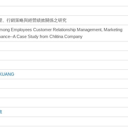
理、行銷策略與經營績效關係之研究
 among Employees Customer Relationship Management, Marketing
mance--A Case Study from Chlitina Company
-KUANG
班