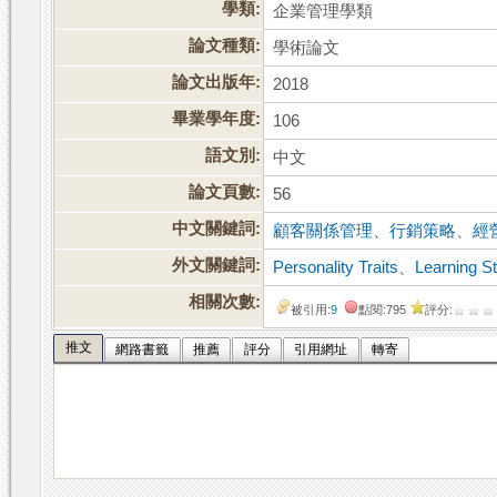
學類:
企業管理學類
論文種類:
學術論文
論文出版年:
2018
畢業學年度:
106
語文別:
中文
論文頁數:
56
中文關鍵詞:
顧客關係管理
、
行銷策略
、
經
外文關鍵詞:
Personality Traits
、
Learning St
相關次數:
被引用:
9
點閱:795
評分:
推文
網路書籤
推薦
評分
引用網址
轉寄