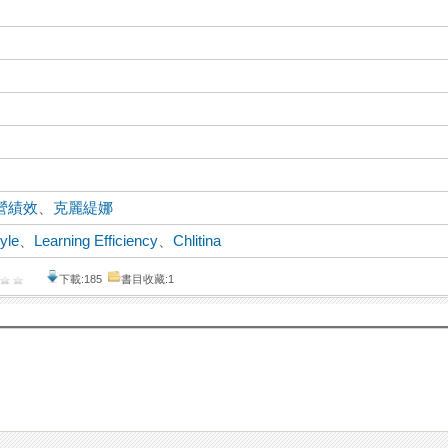
營績效
、
克麗緹娜
yle
、
Learning Efficiency
、
Chlitina
下載:185
書目收藏:1