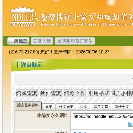
跳
臺
到
灣
主
博
要
碩
內
士
容
論
文
(216.73.217.89) 您好！臺灣時間：2026/08/06 10:27
加
值
:::
詳目顯示
系
統
論文基本資料
摘要
外文摘要
目次
參考文獻
電子全文
本論文永久網址
: