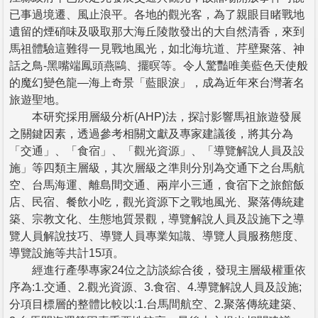
已事過境遷、風止浪平。各地的觀光客，為了親眼目睹戰地
遺留的煙硝味及吸取那大海丘陵散發出的大自然清香，來到
馬祖體驗這難得一見戰地風光，如北海坑道、芹壁聚落、神
話之鳥-黑嘴端鳳頭燕鷗、擺暝等。令人驚豔唯美藍色天使般
的魔幻變色龍—海上奇景「藍眼淚」，成為近年來台灣著名
旅遊聖地。
本研究採用層級分析(AHP)法，探討影響馬祖旅遊發展
之關鍵因素，透過參考相關文獻及專家建議後，將其分為
「交通」、「食宿」、「觀光資源」、「導覽解說人員及設
施」等四類主層級，其次層級之準則分別為交通下之台馬航
空、台馬海運、離島間交通、兩岸小三通，食宿下之旅館飯
店、民宿、餐飲小吃，觀光資源下之戰地風光、聚落傳統建
築、宗教文化、生態地質景觀，導覽解說人員及設施下之導
覽人員解說技巧、導覽人員專業知識、導覽人員服務態度、
導覽設施等共計15項。
經進行產學專家24位之訪談綜合後，發現主層級權重依
序為:1.交通、2.觀光資源、3.食宿、4.導覽解說人員及設施;
分項目標層的整體比較以:1.台馬間航空、2.聚落傳統建築、