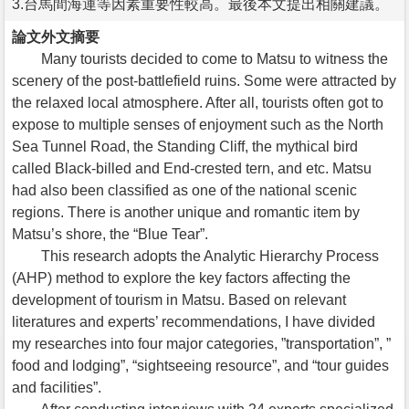
3.台馬間海運等因素重要性較高。最後本文提出相關建議。
論文外文摘要
Many tourists decided to come to Matsu to witness the
scenery of the post-battlefield ruins. Some were attracted by
the relaxed local atmosphere. After all, tourists often got to
expose to multiple senses of enjoyment such as the North
Sea Tunnel Road, the Standing Cliff, the mythical bird
called Black-billed and End-crested tern, and etc. Matsu
had also been classified as one of the national scenic
regions. There is another unique and romantic item by
Matsu’s shore, the “Blue Tear”.
This research adopts the Analytic Hierarchy Process
(AHP) method to explore the key factors affecting the
development of tourism in Matsu. Based on relevant
literatures and experts’ recommendations, I have divided
my researches into four major categories, ”transportation”, ”
food and lodging”, “sightseeing resource”, and “tour guides
and facilities”.