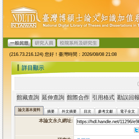
跳
臺
到
灣
主
博
要
碩
內
士
容
論
文
(216.73.216.124) 您好！臺灣時間：2026/08/08 21:08
加
值
:::
詳目顯示
系
統
論文基本資料
摘要
外文摘要
目次
參考文獻
電子全文
本論文永久網址
: