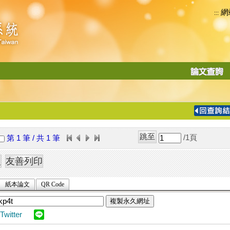
網
:::
功
能
切
換
導
覽
/1
頁
第 1 筆 / 共 1 筆
列
紙本論文
QR Code
複製永久網址
Twitter