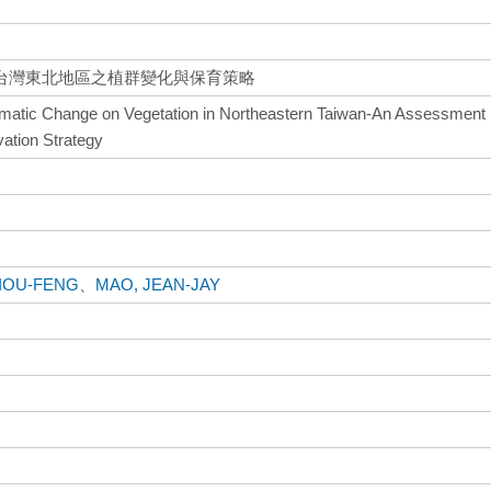
台灣東北地區之植群變化與保育策略
limatic Change on Vegetation in Northeastern Taiwan-An Assessment
vation Strategy
HIOU-FENG
、
MAO, JEAN-JAY