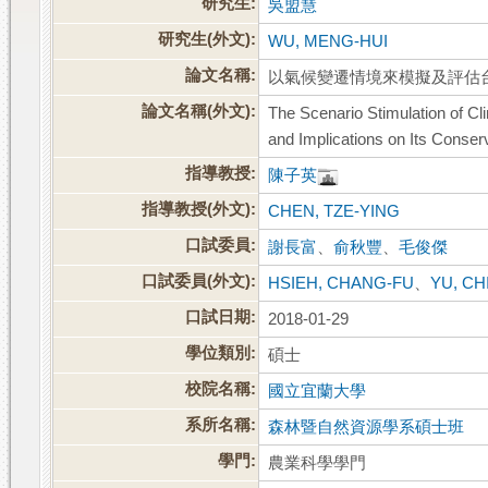
研究生:
吳盟慧
研究生(外文):
WU, MENG-HUI
論文名稱:
以氣候變遷情境來模擬及評估
論文名稱(外文):
The Scenario Stimulation of C
and Implications on Its Conser
指導教授:
陳子英
指導教授(外文):
CHEN, TZE-YING
口試委員:
謝長富
、
俞秋豐
、
毛俊傑
口試委員(外文):
HSIEH, CHANG-FU
、
YU, C
口試日期:
2018-01-29
學位類別:
碩士
校院名稱:
國立宜蘭大學
系所名稱:
森林暨自然資源學系碩士班
學門:
農業科學學門