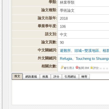
學類:
林業學類
論文種類:
學術論文
論文出版年:
2018
畢業學年度:
106
語文別:
中文
論文頁數:
90
中文關鍵詞:
避難所
、
頭城─雙溪地區
、
植
外文關鍵詞:
Refugia
、
Toucheng to Shuangx
相關次數:
被引用:
2
點閱:394
評分:
推文
網路書籤
推薦
評分
引用網址
轉寄