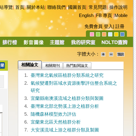
站導覽
|
首頁
|
關於本站
|
聯絡我們
|
國圖首頁
|
常見問題
|
操作說明
English
|
FB 專頁
|
Mobile
免費會員
登入
|
註冊
字體大小：
相關論文
相關期刊
熱門點閱論文
1.
臺灣東北氣候區植群分類系統之研究
2.
氣候變遷對區域水資源衝擊評估整合系統之
研究
3.
宜蘭縣南澳溪流域之植群分類與製圖
4.
臺灣東北部北勢溪上游之植群分析
5.
隨機森林模型效力評估
6.
宜蘭東北區天然植群分析
7.
大安溪流域上游之植群分類及製圖