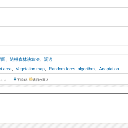
群圖
、
隨機森林演算法
、
調適
i area
、
Vegetation map
、
Random forest algorithm
、
Adaptation
下載:66
書目收藏:2