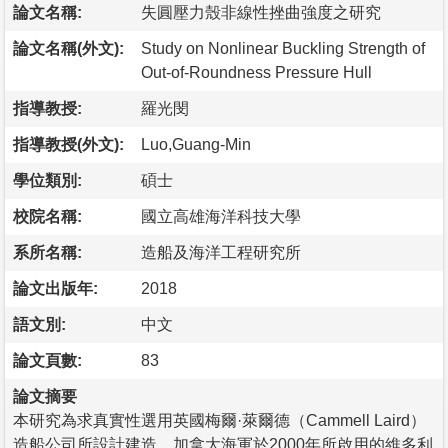
論文名稱:
失圓壓力殼非線性挫曲強度之研究
論文名稱(外文):
Study on Nonlinear Buckling Strength of
Out-of-Roundness Pressure Hull
指導教授:
羅光閔
指導教授(外文):
Luo,Guang-Min
學位類別:
碩士
校院名稱:
國立高雄海洋科技大學
系所名稱:
造船及海洋工程研究所
論文出版年:
2018
語文別:
中文
論文頁數:
83
論文摘要
本研究為求真實性選用英國梅爾·萊爾德（Cammell Laird）
造船公司所設計建造，加拿大海軍於2000年所啟用的維多利