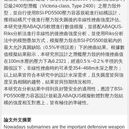
亞級2400型潛艦（Victoria-class, Type 2400）之壓力殼外
型，並自行使用BSI-PD5500壓力容器規範進行結構設計，
獲得結構尺寸後進行壓力殼失圓後的非線性挫曲強度評估。
本研究使用ABAQUS軟體進行數值模擬，並搭配ABAQUS-
Riks分析法進行非線性的後挫曲強度分析，並使用Riks分析
法中的模態疊加方式，模擬壓力殼在BSI-PD5500規範內的
最大允許真圓缺陷（0.5%半徑誤差）下的挫曲結果。根據數
值模擬結果顯示，本研究所設計之潛艦壓力殼的特徵挫曲值
在100m水壓的壓力下為6.2321，經過0.5％~0.2％半徑的失
圓假設下，非線性挫曲時約可承受354~468m水深之壓力；
以上結果皆符合本研究中的設計水深需求，且失圓度皆與強
度呈負相關的趨勢，結果皆與預期情況相符。
本研究在分析結果中得到良好暨安全的適用性，應證了BSI-
PD5500壓力容器設計規範及ABAQUS模擬軟體對壓力殼結
構的強度相互對應上，皆有極佳的準確性。
論文外文摘要
Nowadays submarines are the important defensive weapon