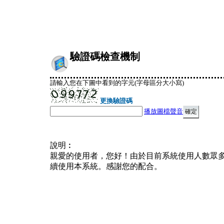
驗證碼檢查機制
請輸入您在下圖中看到的字元(字母區分大小寫)
更換驗證碼
播放圖檔聲音
說明︰
親愛的使用者，您好！由於目前系統使用人數眾
續使用本系統。感謝您的配合。