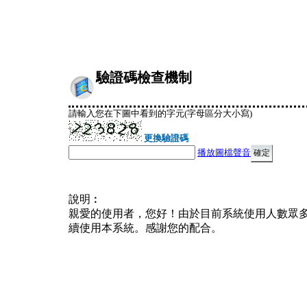
驗證碼檢查機制
請輸入您在下圖中看到的字元(字母區分大小寫)
更換驗證碼
播放圖檔聲音
說明︰
親愛的使用者，您好！由於目前系統使用人數眾
續使用本系統。感謝您的配合。