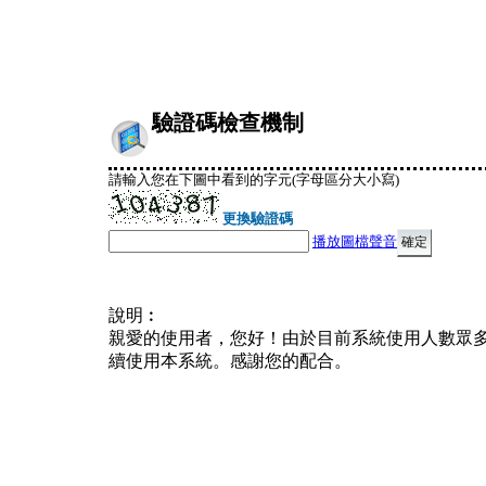
驗證碼檢查機制
請輸入您在下圖中看到的字元(字母區分大小寫)
更換驗證碼
播放圖檔聲音
說明︰
親愛的使用者，您好！由於目前系統使用人數眾
續使用本系統。感謝您的配合。