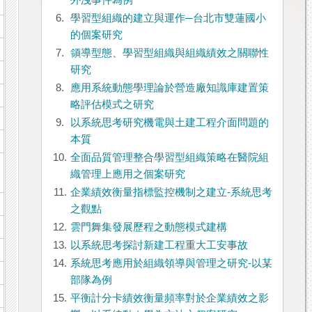
外洩事件為例
6.
學習型組織的建立與運作─台北市雙蓮國小
的個案研究
7.
領導型態、學習型組織與組織績效之關聯性
研究
8.
應用系統動態學理論於營造廠知識庫建置策
略評估模式之研究
9.
以系統思考研究機電與土建工程介面問題的
本質
10.
全面品質管理整合學習型組織策略在醫院組
織管理上應用之個案研究
11.
企業績效衡量指標監控機制之建立-系統思考
之觀點
12.
雲門舞集發展歷程之動態模式建構
13.
以系統思考探討新建工程重大工安事故
14.
系統思考應用於組織領導與管理之研究-以某
部隊為例
15.
平衡計分卡績效衡量頻率對於企業績效之影