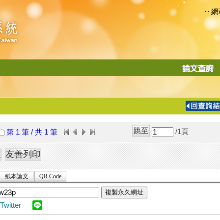
網
:::
功
能
切
換
導
覽
/1
頁
第 1 筆 / 共 1 筆
列
紙本論文
QR Code
複製永久網址
Twitter