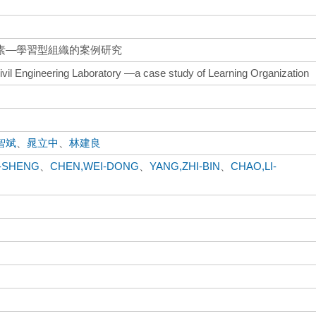
素—學習型組織的案例研究
 Civil Engineering Laboratory —a case study of Learning Organization
智斌
、
晁立中
、
林建良
-SHENG
、
CHEN,WEI-DONG
、
YANG,ZHI-BIN
、
CHAO,LI-