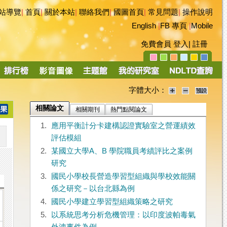
站導覽
|
首頁
|
關於本站
|
聯絡我們
|
國圖首頁
|
常見問題
|
操作說明
English
|
FB 專頁
|
Mobile
免費會員
登入
|
註冊
字體大小：
相關論文
相關期刊
熱門點閱論文
1.
應用平衡計分卡建構認證實驗室之營運績效
評估模組
2.
某國立大學A、B 學院職員考績評比之案例
研究
3.
國民小學校長營造學習型組織與學校效能關
係之研究－以台北縣為例
4.
國民小學建立學習型組織策略之研究
5.
以系統思考分析危機管理：以印度波帕毒氣