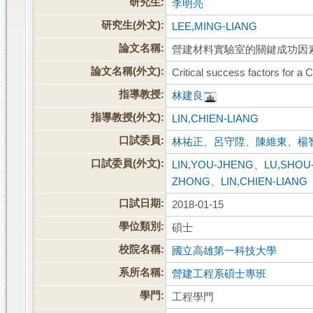
研究生:
李明亮
研究生(外文):
LEE,MING-LIANG
論文名稱:
營建材料實驗室的關鍵成功因
論文名稱(外文):
Critical success factors for a
指導教授:
林建良
指導教授(外文):
LIN,CHIEN-LIANG
口試委員:
林祐正
、
呂守陞
、
陳維東
、
楊
口試委員(外文):
LIN,YOU-JHENG
、
LU,SHOU
ZHONG
、
LIN,CHIEN-LIANG
口試日期:
2018-01-15
學位類別:
碩士
校院名稱:
國立高雄第一科技大學
系所名稱:
營建工程系碩士專班
學門:
工程學門