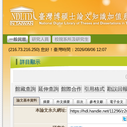
跳
臺
到
灣
主
博
要
碩
內
士
容
論
文
(216.73.216.250) 您好！臺灣時間：2026/08/06 12:07
加
值
:::
詳目顯示
系
統
論文基本資料
摘要
外文摘要
目次
參考文獻
電子全文
本論文永久網址
: