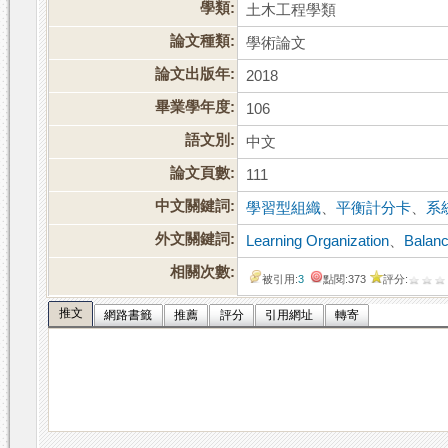
學類:
土木工程學類
論文種類:
學術論文
論文出版年:
2018
畢業學年度:
106
語文別:
中文
論文頁數:
111
中文關鍵詞:
學習型組織
、
平衡計分卡
、
系
外文關鍵詞:
Learning Organization
、
Balan
相關次數:
被引用:
3
點閱:373
評分:
推文
網路書籤
推薦
評分
引用網址
轉寄