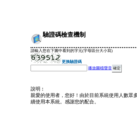
驗證碼檢查機制
請輸入您在下圖中看到的字元(字母區分大小寫)
更換驗證碼
播放圖檔聲音
說明︰
親愛的使用者，您好！由於目前系統使用人數眾
續使用本系統。感謝您的配合。